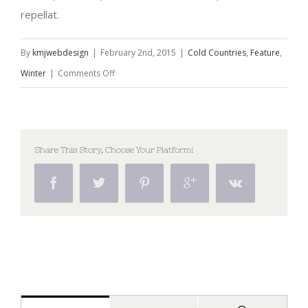
repellat.
By
kmjwebdesign
|
February 2nd, 2015
|
Cold Countries
,
Feature
,
on
Winter
|
Comments Off
Praesent
metus
tellus
Share This Story, Choose Your Platform!
elementum