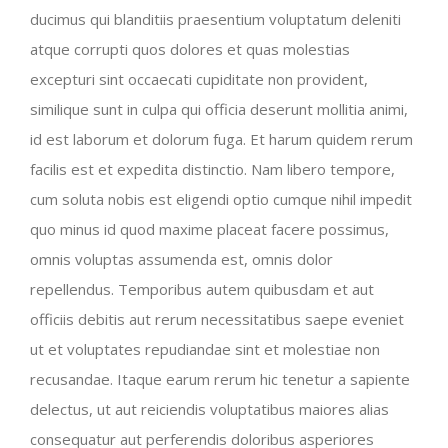
ducimus qui blanditiis praesentium voluptatum deleniti
atque corrupti quos dolores et quas molestias
excepturi sint occaecati cupiditate non provident,
similique sunt in culpa qui officia deserunt mollitia animi,
id est laborum et dolorum fuga. Et harum quidem rerum
facilis est et expedita distinctio. Nam libero tempore,
cum soluta nobis est eligendi optio cumque nihil impedit
quo minus id quod maxime placeat facere possimus,
omnis voluptas assumenda est, omnis dolor
repellendus. Temporibus autem quibusdam et aut
officiis debitis aut rerum necessitatibus saepe eveniet
ut et voluptates repudiandae sint et molestiae non
recusandae. Itaque earum rerum hic tenetur a sapiente
delectus, ut aut reiciendis voluptatibus maiores alias
consequatur aut perferendis doloribus asperiores