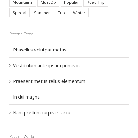
Mountains
Must Do
Popular
Road Trip
Special
Summer
Trip
Winter
Recent Posts
Phasellus volutpat metus
Vestibulum ante ipsum primis in
Praesent metus tellus elementum
In dui magna
Nam pretium turpis et arcu
Recent Works